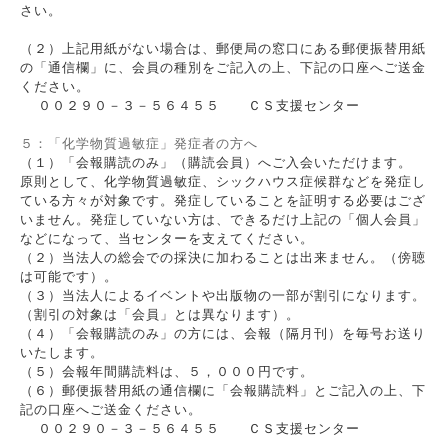
さい。
（２）上記用紙がない場合は、郵便局の窓口にある郵便振替用紙
の「通信欄」に、会員の種別をご記入の上、下記の口座へご送金
ください。
００２９０－３－５６４５５ ＣＳ支援センター
５：「化学物質過敏症」発症者の方へ
（１）「会報購読のみ」（購読会員）へご入会いただけます。
原則として、化学物質過敏症、シックハウス症候群などを発症し
ている方々が対象です。発症していることを証明する必要はござ
いません。発症していない方は、できるだけ上記の「個人会員」
などになって、当センターを支えてください。
（２）当法人の総会での採決に加わることは出来ません。（傍聴
は可能です）。
（３）当法人によるイベントや出版物の一部が割引になります。
（割引の対象は「会員」とは異なります）。
（４）「会報購読のみ」の方には、会報（隔月刊）を毎号お送り
いたします。
（５）会報年間購読料は、５，０００円です。
（６）郵便振替用紙の通信欄に「会報購読料」とご記入の上、下
記の口座へご送金ください。
００２９０－３－５６４５５ ＣＳ支援センター