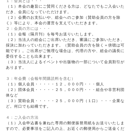
１：会員とは・・・
（１）本会の趣旨にご賛同くださる方は、どなたでもご入会いた
だき、会員になっていただけます。
（２）会費のお支払いや、総会へのご参加（賛助会員の方を除
く）等により、本会の運営を支えていただきます。
２：会員の方には・・・
（１）会報（隔月刊）を毎号お送りいたします。
（２）当法人の総会にご出席いただき、審議にご参加いただき、
採決に加わっていただきます。（賛助会員の方を除く＝傍聴は可
能です）。ご出席がご無理な場合は、代理の方や、総会の議長に
委任することも出来ます。
（３）当法人によるイベントや出版物の一部について会員割引が
あります。
３：年会費
（会報年間購読料を含む）
（１）個人会員・・・・・１２，０００円・・・個人
（２）団体会員・・・・・２５，０００円・・・組合や非営利団
体など
（３）賛助会員・・・・・２５，０００円（１口）・・・企業な
ど。何口でも結構です。
４：ご入会の方法
（１）入会申込書を兼ねた専用の郵便振替用紙をお送りいたしま
すので、必要事項をご記入の上、お近くの郵便局からご送金くだ