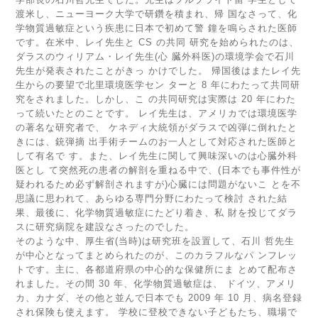
渡米し、ニューヨーク大学で研鑽を積まれ、帰 国なさって、化
学物質過敏症という疾患に日本で初めて警 鐘を鳴らされた医師
です。在米中、レイ先生と CS の共同 研究を始められたのは、
ダラスのウィリアム・レイ先生(心 臓外科医)の環境学会で石川
先生が発表されたことがきっ かけでした。 帰国後はまたレイ先
生からの要望で北里環境医学セン ターと 8 年にわたって共同研
究をされました。しかし、こ の共同研究は実際は 20 年にわた
って続いたとのことです。 レイ先生は、アメリカでは環境医学
の著名な研究者で、 ケネディ大統領がダラスで凶弾に倒れたと
きには、銃弾摘 出手術チームのお一人として対応された医師と
して有名で す。また、レイ先生に関して興味深いのは心臓外科
医とし て突然死の患者の解剖を重ねる中で、(日本でも事件性が
疑われるため必ず解剖されますが)心臓には問題がないこ とを不
思議に思われて、あらゆる専門分野にわたって検討 された結
果、最後に、化学物質過敏症にたどり着き、私 財を投じてダラ
スに研究病院を建設なさったのでした。
そのような中、厚生省(当時)は研究班を設置して、石川 哲先生
が中心となってまとめられたのが、このカラフルなパ ンフレッ
トです。主に、各都道府県の中心的な保健所にま とめて配布さ
れました。その間 30 年、化学物質過敏症は、 ドイツ、アメリ
カ、カナダ、その他と並んで日本でも 2009 年 10 月、病名登録
され保険も使えます。 学校に登校できない子どもたち、職場で