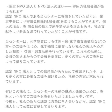
・認定 NPO 法人と NPO 法人の違い―― 寄附の税制優遇が受
けられます
認定 NPO 法人である当センターに寄附をしていただくと、確
定申告により寄附金控除(税制優遇)を受けることができます。個
人の場合、寄 附金額の最大で約半額が戻る場合もあり、社会貢
献をより身近な形で行っていただくことが可能です。
当センターは、化学物質による体調不良(化学物質過敏症など)の
方への支援をはじめ、化学物質に依存しない社会の実現をめざ
した相談・ 啓発・調査活動を行っています。これらの活動は、
会員の皆さまからの年会費を基盤に、多くの方からのご寄附に
よって成り立っています。
認定 NPO 法人としての信頼性があらためて確認された今、よ
り多くの方に必要な支援を届けるため、活動の充実が求められ
ています。
ぜひこの機会に、当センターの活動の継続と発展のために、寄
附という形でご支援をお寄せいただけましたら幸いです。
今後も、社会の新たな課題に真摯に向き合いながら、認定 NPO
法人として公益に貢献してまいります。