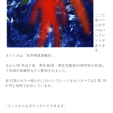
ここに
全ペー
ジカラ
ーのパ
ンフレ
ットが
ありま
す。
タイトルは「化学物質過敏症」。
今から30 年ほど前、厚生省(現・厚生労働省)の研究班が作成し
て全国の保健所などに配布されました。
全12頁のカラー刷りのこのパンフレットをセンターでは1 部 30
0 円と送料でお分しています。
↓リンクからもダウンロードできます。