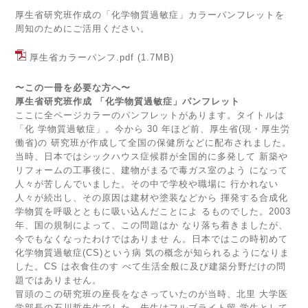
厚生省研究班作成の「化学物質過敏症」カラーパンフレットを
周知のためにご活用ください。
厚生省カラーパンフ.pdf
(1.7MB)
厚生省研究班作成 「化学物質過敏症」パンフレット
ここに全ページカラーのパンフレットがあります。タイトルは
「化 学物質過敏症」。今から 30 年ほど前、厚生省(現・厚生労
働省)の 研究班が作成して全国の保健所などに配布されました。
当時、日本ではシックハウス症候群が全国的に多発して 新築や
リフォームの工事後に、建物がまるで毒ガス室のよう になって
人々が苦しんでいました。その中で学校や職場に 行かれない
人々が続出し、その原因は建材や塗装などから 揮発する合成化
学物質を呼吸とともに吸い込んだことによ るものでした。2003
年、国の規制によって、この問題はか なり落ち着きましたが、
今でもなくなったわけではありませ ん。日本ではこの時初めて
化学物質過敏症(CS)という病 気の概念が知られるようになりま
した。CS は衣食住のす べて生活全般に及び建築分野だけの問
題ではありません。
冒頭のこの研究班の座長をなさっていたのが当時、北里 大学医
学部長の石川哲先生でした。先生はフルブライト留 学生として