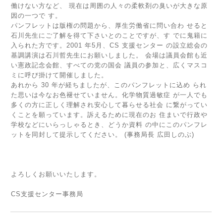
働けない方など、 現在は周囲の人々の柔軟剤の臭いが大きな原
因の一つで す。
パンフレットは版権の問題から、厚生労働省に問い合わ せると
石川先生にご了解を得て下さいとのことですが、す でに鬼籍に
入られた方です。2001 年5月、CS 支援センター の設立総会の
基調講演は石川哲先生にお願いしました。 会場は議員会館も近
い憲政記念会館、すべての党の国会 議員の参加と、広くマスコ
ミに呼び掛けて開催しました。
あれから 30 年が経ちましたが、このパンフレットに込め られ
た思いは今なお色褪せていません。化学物質過敏症 が一人でも
多くの方に正しく理解され安心して暮らせる社会 に繋がってい
くことを願っています。訴えるために現在のお 住まいで行政や
学校などにいらっしゃるとき、どうか資料 の中にこのパンフレ
ットを同封して提示してください。 (事務局長 広田しのぶ)
よろしくお願いいたします。
CS支援センター事務局